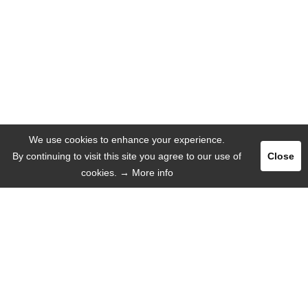
We use cookies to enhance your experience.
By continuing to visit this site you agree to our use of
Close
cookies.
→ More info
Pегистрация
Логин
РЕКЛАМА