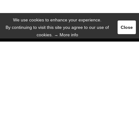
We use cookies to enhance your experience.
By continuing to visit this site you agree to our use of
Close
cookies.
→ More info
Pегистрация
Логин
РЕКЛАМА
ЯЗЫК
Русский язык
Deutsch
English
Español
ИНФОРМАЦИЯ
Вот почему мы!
Мобильное веб-приложение
Помощь / FAQ
О нас
Mиссии
Связаться с нами
Пресса
СТОИМОСТЬ & РЕКЛАМА
Сколько стоит чтение? Ничего!
Сколько стоит реклама? Немного!
Бонусная программа
$ Webmaster / Affiliate $
Баннер / Реклама
Jobs / Freelancer