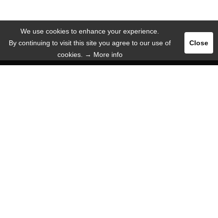
We use cookies to enhance your experience.
By continuing to visit this site you agree to our use of
Close
cookies.
→ More info
Pегистрация
Логин
РЕКЛАМА
ЯЗЫК
Русский язык
Deutsch
English
Español
ИНФОРМАЦИЯ
Вот почему мы!
Мобильное веб-приложение
Помощь / FAQ
О нас
Mиссии
Связаться с нами
Пресса
СТОИМОСТЬ & РЕКЛАМА
Сколько стоит чтение? Ничего!
Сколько стоит реклама? Немного!
Бонусная программа
$ Webmaster / Affiliate $
Баннер / Реклама
Jobs / Freelancer