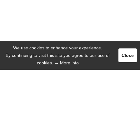
We use cookies to enhance your experience.
By continuing to visit this site you agree to our use of
Close
cookies.
→ More info
Pегистрация
Логин
РЕКЛАМА
ЯЗЫК
Русский язык
Deutsch
English
Español
ИНФОРМАЦИЯ