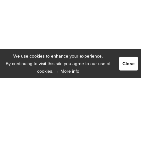
We use cookies to enhance your experience.
By continuing to visit this site you agree to our use of
Close
cookies.
→ More info
Pегистрация
Логин
РЕКЛАМА
ЯЗЫК
Русский язык