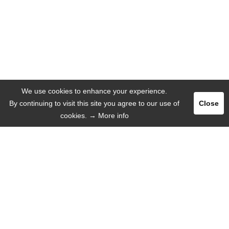
We use cookies to enhance your experience.
By continuing to visit this site you agree to our use of
Close
cookies.
→ More info
Pегистрация
Логин
РЕКЛАМА
ЯЗЫК
Русский язык