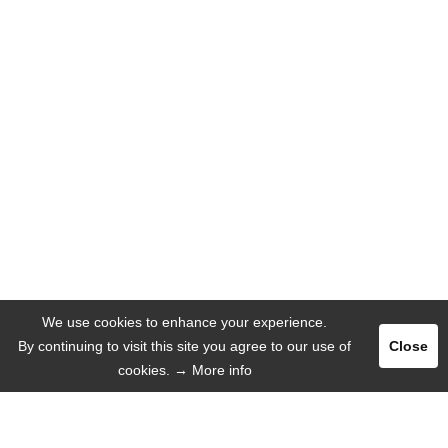
We use cookies to enhance your experience.
By continuing to visit this site you agree to our use of
Close
cookies.
→ More info
Pегистрация
Логин
РЕКЛАМА