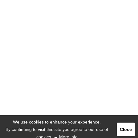
We use cookies to enhance your experience.
By continuing to visit this site you agree to our use of
Close
cookies.
→ More info