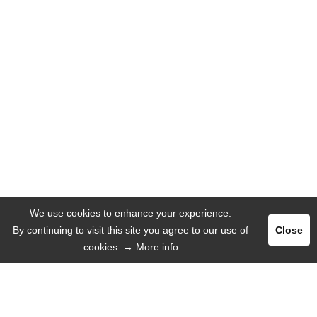
We use cookies to enhance your experience.
By continuing to visit this site you agree to our use of
Close
cookies.
→ More info
Pегистрация
Логин
РЕКЛАМА