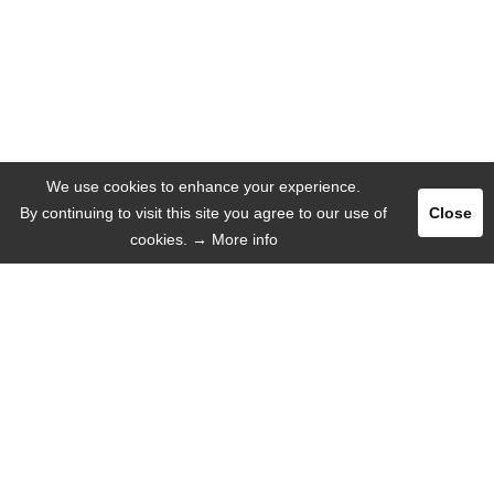
We use cookies to enhance your experience.
By continuing to visit this site you agree to our use of
Close
cookies.
→ More info
Pегистрация
Логин
РЕКЛАМА
ЯЗЫК
Русский язык
Deutsch
English
Español
ИНФОРМАЦИЯ
Вот почему мы!
Мобильное веб-приложение
Помощь / FAQ
О нас