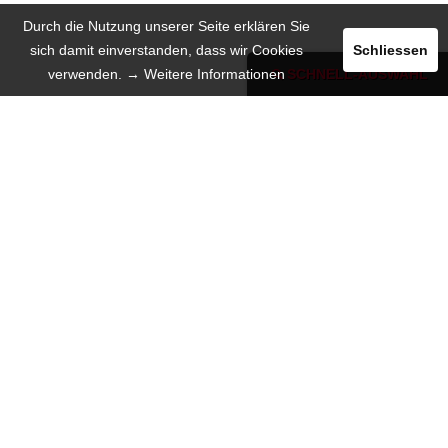
Durch die Nutzung unserer Seite erklären Sie
sich damit einverstanden, dass wir Cookies
Schliessen
verwenden.
→ Weitere Informationen
SCHNELL-AUSWAHL
Registrieren
Login
INSERIEREN
SPRACHE
Deutsch
English
Español
Русский язык
INFORMATION
Darum wir!
Mobile Web-App
Hilfe / FAQ
Über uns
Missionen
Kontakt mit uns
Presse
KOSTEN & WERBUNG