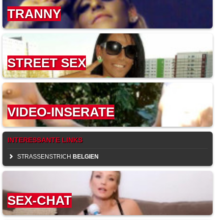
TRANNY
STREET SEX
VIDEO-INSERATE
INTERESSANTE LINKS
STRASSENSTRICH
BELGIEN
SEX-CHAT