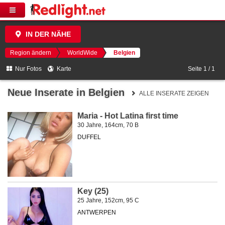
IN DER NÄHE
Region ändern
WorldWide
Belgien
Nur Fotos
Karte
Seite 1 / 1
Neue Inserate in Belgien
ALLE INSERATE ZEIGEN
Maria - Hot Latina first time
30 Jahre, 164cm, 70 B
DUFFEL
Key (25)
25 Jahre, 152cm, 95 C
ANTWERPEN