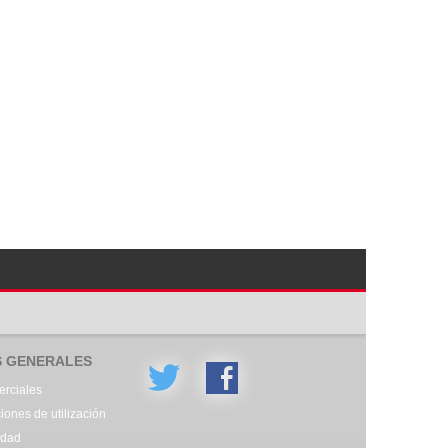
S GENERALES
rciales
ones de utilización
idad