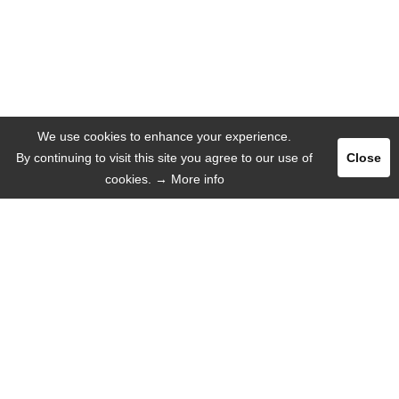
We use cookies to enhance your experience.
By continuing to visit this site you agree to our use of
Close
cookies.
→ More info
Registrar
Entrar
ANUNCIAR
IDIOMA
Español
Deutsch
English
Русский язык
INFORMACIÓN