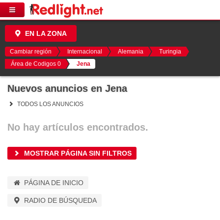
EN LA ZONA
Cambiar región
Internacional
Alemania
Turingia
Área de Codigos 0
Jena
Nuevos anuncios en Jena
TODOS LOS ANUNCIOS
No hay artículos encontrados.
MOSTRAR PÁGINA SIN FILTROS
PÁGINA DE INICIO
RADIO DE BÚSQUEDA