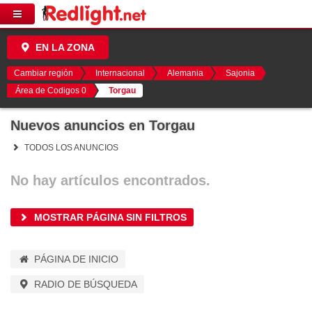
EN LA ZONA
Cambiar región
Internacional
Alemania
Sajonia
Área de Codigos 0
Torgau
Nuevos anuncios en Torgau
TODOS LOS ANUNCIOS
No hay artículos encontrados.
MOSTRAR PÁGINA SIN FILTROS
PÁGINA DE INICIO
RADIO DE BÚSQUEDA