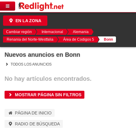
EN LA ZONA
Cambiar región
Internacional
Alemania
Renania del Norte-Westfalia
Área de Codigos 5
Bonn
Nuevos anuncios en Bonn
TODOS LOS ANUNCIOS
No hay artículos encontrados.
MOSTRAR PÁGINA SIN FILTROS
PÁGINA DE INICIO
RADIO DE BÚSQUEDA