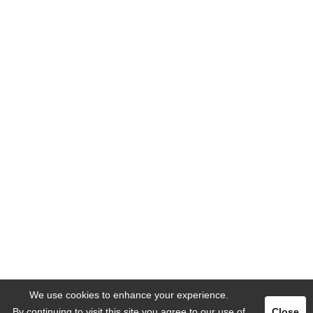
We use cookies to enhance your experience.
By continuing to visit this site you agree to our use of
Close