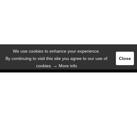
We use cookies to enhance your experience.
By continuing to visit this site you agree to our use of
Close
cookies.
→ More info
Registrar
Entrar
ANUNCIAR
IDIOMA
Español
Deutsch
English
Русский язык
INFORMACIÓN
De eso nosotros!
Apartamiento de Web móvil
Ayuda / FAQ
Sobre nosotros
Misiones
Contacto con nosotros
Prensa