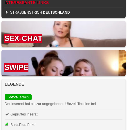
INTERESSANTE LINKS
STRASSENSTRICH
DEUTSCHLAND
SEX-CHAT
SWIPE
LEGENDE
Sofort-Termin
Der Inserent hat bis zur angegebenen Uhrzeit Termine frei
Geprüftes Inserat
BasisPlus-Paket