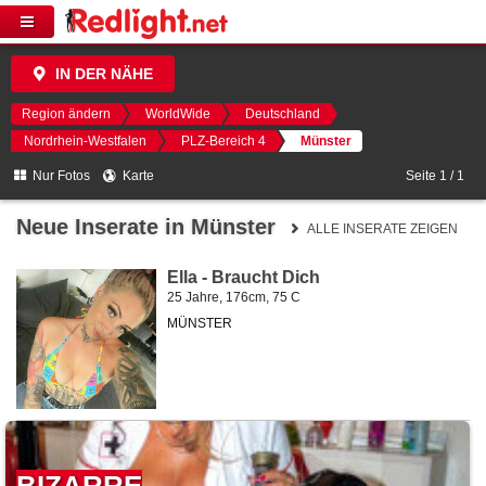
IN DER NÄHE
Region ändern
WorldWide
Deutschland
Nordrhein-Westfalen
PLZ-Bereich 4
Münster
Nur Fotos
Karte
Seite 1 / 1
Neue Inserate in Münster
ALLE INSERATE ZEIGEN
Ella - Braucht Dich
25 Jahre, 176cm, 75 C
MÜNSTER