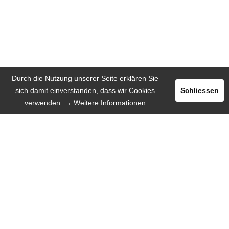
Durch die Nutzung unserer Seite erklären Sie
sich damit einverstanden, dass wir Cookies
Schliessen
verwenden.
→ Weitere Informationen
Registrieren
Login
INSERIEREN
SPRACHE
Deutsch
English
Español
Русский язык
INFORMATION