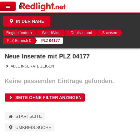
IN DER NÄHE
Region ändern
WorldWide
Deutschland
Sachsen
PLZ-Bereich 0
PLZ 04177
Neue Inserate mit PLZ 04177
ALLE INSERATE ZEIGEN
Keine passenden Einträge gefunden.
SEITE OHNE FILTER ANZEIGEN
STARTSEITE
UMKREIS SUCHE