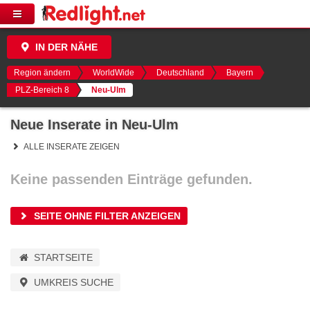
IN DER NÄHE
Region ändern
WorldWide
Deutschland
Bayern
PLZ-Bereich 8
Neu-Ulm
Neue Inserate in Neu-Ulm
ALLE INSERATE ZEIGEN
Keine passenden Einträge gefunden.
SEITE OHNE FILTER ANZEIGEN
STARTSEITE
UMKREIS SUCHE