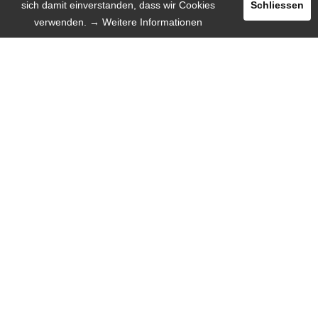
sich damit einverstanden, dass wir Cookies
Schliessen
verwenden.
→ Weitere Informationen
Registrieren
Login
INSERIEREN
SPRACHE
Deutsch
English
Español
Русский язык
INFORMATION
Darum wir!
Mobile Web-App
Hilfe / FAQ
Über uns
Missionen
Kontakt mit uns
Presse
KOSTEN & WERBUNG
Was kostet das Lesen? Nichts!
Was kostet ein Inserat? Wenig!
Bonus Programm
$ Webmaster / Affiliate $
Banner / Werbematerial
Jobs / Freelancer
RECHTLICHES